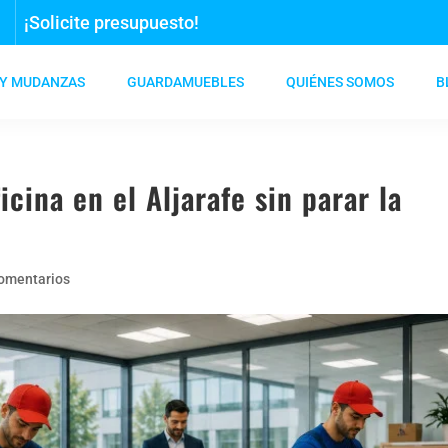
¡Solicite presupuesto!
9
 Y MUDANZAS
GUARDAMUEBLES
QUIÉNES SOMOS
B
icina en el Aljarafe sin parar la
omentarios