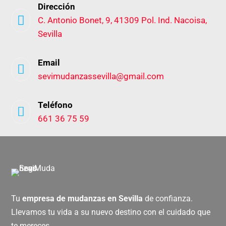
Dirección

C. Antonio Bonet, 9, 41309 Pol. Ind. Nacoisa,
Sevilla
Email

sevimudanzassevilla@gmail.com
Teléfono

661 36 75 59
Tu
empresa de mudanzas en Sevilla
de confianza.
Llevamos tu vida a su nuevo destino con el cuidado que
te mereces.